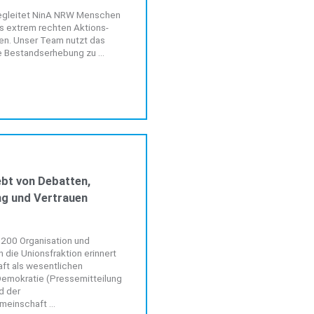
begleitet NinA NRW Menschen
s extrem rechten Aktions-
en. Unser Team nutzt das
e Bestandserhebung zu ...
ALLGEMEIN
ebt von Debatten,
g und Vertrauen
n 200 Organisation und
 die Unionsfraktion erinnert
aft als wesentlichen
Demokratie (Pressemitteilung
d der
einschaft ...