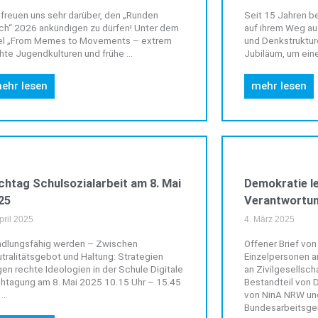
 freuen uns sehr darüber, den „Runden
Seit 15 Jahren 
ch“ 2026 ankündigen zu dürfen! Unter dem
auf ihrem Weg au
el „From Memes to Movements – extrem
und Denkstruktur
hte Jugendkulturen und frühe ...
Jubiläum, um ein
ehr lesen
mehr lesen
VERANSTALTUNGEN
chtag Schulsozialarbeit am 8. Mai
Demokratie l
25
Verantwortun
April 2025
4. März 2025
dlungsfähig werden – Zwischen
Offener Brief vo
tralitätsgebot und Haltung: Strategien
Einzelpersonen an
en rechte Ideologien in der Schule Digitale
an Zivilgesellsch
htagung am 8. Mai 2025 10.15 Uhr – 15.45
Bestandteil von 
...
von NinA NRW un
Bundesarbeitsgem