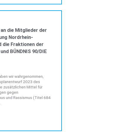
ALLGEMEIN
 an die Mitglieder der
ung Nordrhein-
 die Fraktionen der
 und BÜNDNIS 90/DIE
haben wir wahrgenommen,
tsplanentwurf 2023 des
 zusätzlichen Mittel für
ngen gegen
us und Rassismus (Titel 684
.