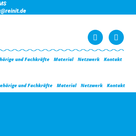
SMS
@reinit.de
I
M
n
a
s
s
t
t
a
o
hörige und Fachkräfte
Material
Netzwerk
Kontakt
g
d
r
o
a
n
ehörige und Fachkräfte
Material
Netzwerk
Kontakt
m