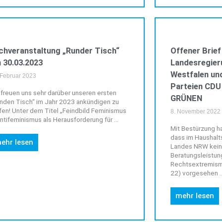
VERANSTALTUNGEN
chveranstaltung „Runder Tisch“
Offener Brief
 30.03.2023
Landesregier
Westfalen und
 Februar 2023
Parteien CDU
 freuen uns sehr darüber unseren ersten
GRÜNEN
nden Tisch“ im Jahr 2023 ankündigen zu
fen! Unter dem Titel „Feindbild Feminismus
8. November 2022
ntifeminismus als Herausforderung für ...
Mit Bestürzung 
dass im Haushal
ehr lesen
Landes NRW keine
Beratungsleistu
Rechtsextremism
22) vorgesehen ..
mehr lesen