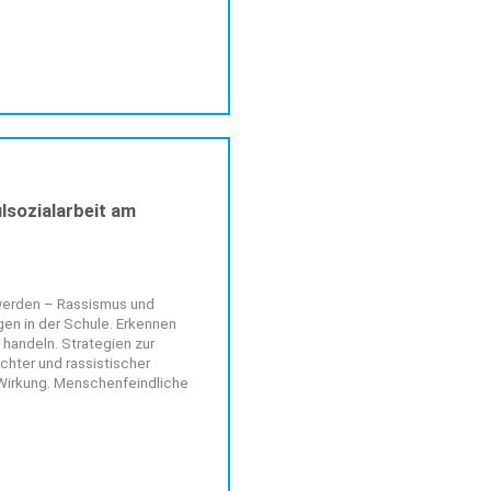
VERANSTALTUNGEN
lsozialarbeit am
werden – Rassismus und
gen in der Schule. Erkennen
handeln. Strategien zur
chter und rassistischer
Wirkung. Menschenfeindliche