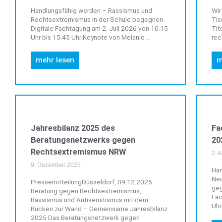
Handlungsfähig werden – Rassismus und
Wir
Rechtsextremismus in der Schule begegnen
Tis
Digitale Fachtagung am 2. Juli 2026 von 10.15
Tit
Uhr bis 15.45 Uhr Keynote von Melanie ...
rec
mehr lesen
m
ALLGEMEIN
Jahresbilanz 2025 des
Fa
Beratungsnetzwerks gegen
20
Rechtsextremismus NRW
2. 
9. Dezember 2025
Han
Neu
PressemitteilungDüsseldorf, 09.12.2025
geg
Beratung gegen Rechtsextremismus,
Fac
Rassismus und Antisemitismus mit dem
Uhr 
Rücken zur Wand – Gemeinsame Jahresbilanz
2025 Das Beratungsnetzwerk gegen