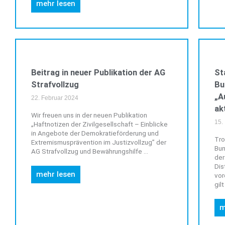
mehr lesen
ALLGEMEIN
Beitrag in neuer Publikation der AG
St
Strafvollzug
Bu
„A
22. Februar 2024
ak
Wir freuen uns in der neuen Publikation
15.
„Haftnotizen der Zivilgesellschaft – Einblicke
in Angebote der Demokratieförderung und
Tro
Extremismusprävention im Justizvollzug” der
Bun
AG Strafvollzug und Bewährungshilfe ...
der
Dis
mehr lesen
vor
gilt
m