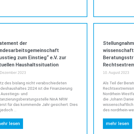
ALLGEMEIN
atement der
Stellungnahm
ndesarbeitsgemeinschaft
wissenschaftl
usstieg zum Einstieg“ e.V. zur
Beratungsstr
tuellen Haushaltssituation
Rechtsextre
 Dezember 2023
10. August 2023
tz des bislang nicht verabschiedeten
Als Teil der Ber
deshaushaltes 2024 ist die Finanzierung
Rechtsextremism
 Ausstiegs- und
Nordrhein-Westf
tanzierungsberatungsstelle NinA NRW
die Johann Danie
erst für das kommende Jahr gesichert. Dies
wissenschaftlich
 jedoch ...
des nordrhein-wes
ehr lesen
mehr lesen