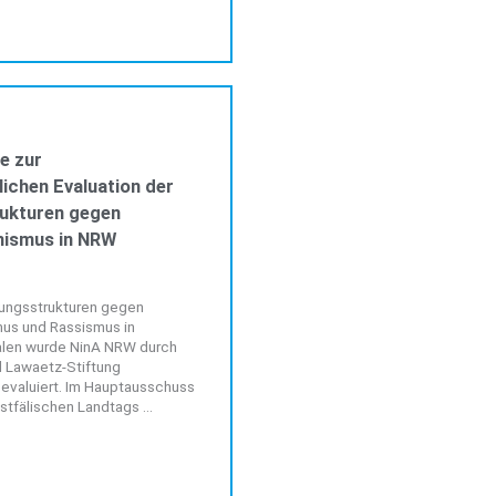
ALLGEMEIN
e zur
ichen Evaluation der
ukturen gegen
mismus in NRW
atungsstrukturen gegen
us und Rassismus in
alen wurde NinA NRW durch
l Lawaetz-Stiftung
 evaluiert. Im Hauptausschuss
tfälischen Landtags ...