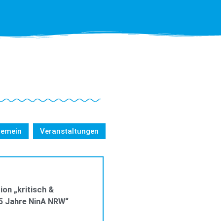
gemein
Veranstaltungen
ALLGEMEIN
ion „kritisch &
5 Jahre NinA NRW“